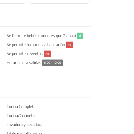
Se Permite bebés (menores que 2 años)
sí
Se permite fumar en la habitación
no
Se permiten eventos
no
Horario para salidas
6:00 - 10:00
Cocina Completa
Cocina/Cocineta
Lavadora y secadora
TV de pantalla ancha